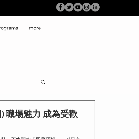
rograms
more
) 職場魅力 成為受歡