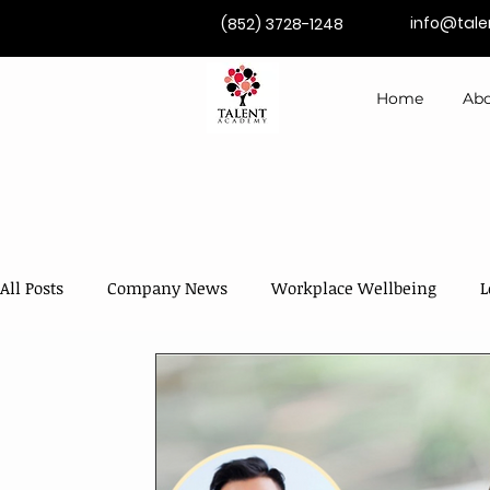
info@tal
(852) 3728-1248
Home
Abo
All Posts
Company News
Workplace Wellbeing
L
Competence Development
Coaching & Mentoring
AI in Training & Development