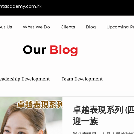
entacademy.com.hk
ut Us
What We Do
Clients
Blog
Upcoming P
Our
Blog
eadership Development
Team Development
Sales & Services
Talent Development
卓越表現系列 (四
迎一族