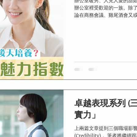
辦公室暖男、人見人愛的甜
辦公室裡受歡迎的一族。除
論在商務會議、雞尾酒會又
談笑風生，有料有Point
戴。究竟這種職場魅力是一種天
卓越表現系列 (
實力」
上兩篇文章提到三個職場影響力
(Credibility)， 筆者