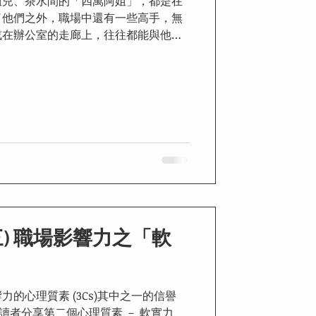
姐兒、茶水間的「四萬阿姐」，都是在
了他們之外，職場中還有一些高手，無
或在辦公室的走廊上，往往都能與他人
，深受上司、下屬、同事和客戶的歡迎與愛
生的本領...
三) 職場影響力之「軟
的心理質素 (3Cs)其中之一的信譽
將繼續跟讀者分享第二個心理質素 － 軟實力