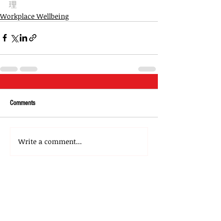
理
Workplace Wellbeing
Comments
Write a comment...
About Us
Our Team
Media
Our Strategic Partners