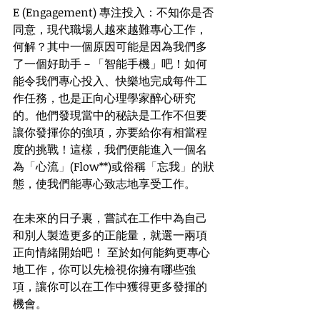
E (Engagement) 專注投入：不知你是否
同意，現代職場人越來越難專心工作，
何解？其中一個原因可能是因為我們多
了一個好助手－「智能手機」吧！如何
能令我們專心投入、快樂地完成每件工
作任務，也是正向心理學家醉心研究
的。他們發現當中的秘訣是工作不但要
讓你發揮你的強項，亦要給你有相當程
度的挑戰！這樣，我們便能進入一個名
為
「
心流
」
(Flow**)或俗稱
「
忘我
」
的狀
態，使我們能專心致志地享受工作。 
在未來的日子裏，嘗試在工作中為自己
和別人製造更多的正能量，就選一兩項
正向情緒開始吧！ 至於如何能夠更專心
地工作，你可以先檢視你擁有哪些強
項，讓你可以在工作中獲得更多發揮的
機會。