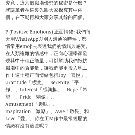
究竟，這六個職場優勢的秘密是什麼？
就讓筆者在這裏先跟大家探究其中兩
個，在下期再和大家分享其餘的四個。
P (Positive Emotions) 正面情緒: 我們每
天用WhatsApp與別人溝通的時候，都
慣常用emoji去表達我們的
情緒與
感受。
在人類複雜的
情
感中，正向心理學家發
現其中十種正能量，可以幫助我們抵抗
職場中的負能量，讓我們能更投入地工
作！這
十種正面情緒包括Joy「喜悅」、
Gratitude「感激」、Serenity「平
靜」、Interest「感興趣」、Hope「希
望」、Pride「驕傲」、
Amusement「趣味」、
Inspiration「激勵」、Awe「敬畏」和
Love「愛」。你在工M作中最常經歷的
情緒有沒有這些呢？