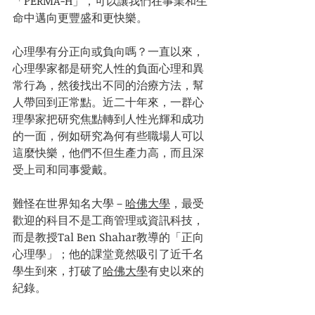
「PERMA-H」，可以讓我們在事業和生
命中邁向更豐盛和更快樂。
心理學有分正向或負向嗎？一直以來，
心理學家都是研究人性的負面心理和異
常行為，然後找出不同的治療方法，幫
人帶回到正常點。近二十年來，一群心
理學家把研究焦點轉到人性光輝和成功
的一面，例如研究為何有些職場人可以
這麼快樂，他們不但生產力高，而且深
受上司和同事愛戴。
難怪在世界知名大學－
哈佛大學
，最受
歡迎的科目不是工商管理或資訊科技，
而是教授Tal Ben Shahar教導的「正向
心理學」；他的課堂竟然吸引了近千名
學生到來，打破了
哈佛大學
有史以來的
紀錄。