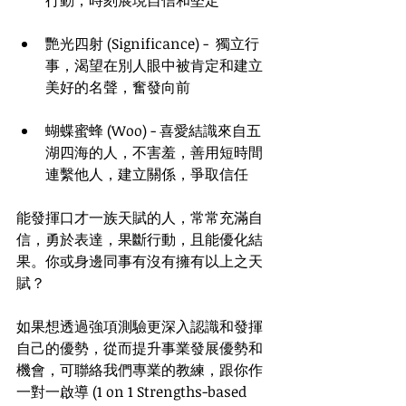
行動，時刻展現自信和堅定
艷光四射 (Significance) -  獨立行
事，渴望在別人眼中被肯定和建立
美好的名聲，奮發向前
蝴蝶蜜蜂 (Woo) - 喜愛結識來自五
湖四海的人，不害羞，善用短時間
連繫他人，建立關係，爭取信任
能發揮口才一族天賦的人，常常充滿自
信，勇於表達，果斷行動，且能優化結
果。你或身邊同事有沒有擁有以上之天
賦？
如果想透過強項測驗更深入認識和發揮
自己的優勢，從而提升事業發展優勢和
機會，可聯絡我們專業的教練，跟你作
一對一啟導 (1 on 1 Strengths-based 