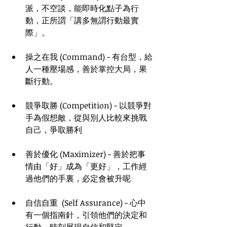
派，不空談，能即時化點子為行
動，正所謂「講多無謂行動最實
際」。
操之在我 (Command) - 有台型，給
人一種壓場感，善於掌控大局，果
斷行動。
競爭取勝 (Competition) - 以競爭對
手為假想敵，從與別人比較來挑戰
自己，爭取勝利
善於優化 (Maximizer) - 善於把事
情由「好」成為「更好」，工作經
過他們的手裏，必定會被升呢
自信自重  (Self Assurance) - 心中
有一個指南針，引領他們的決定和