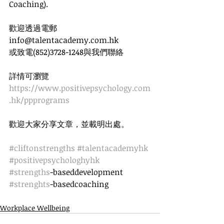
Coaching). 
歡迎透過電郵
info@talentacademy.com.hk
或致電(852)3728-1248與我們聯絡
詳情可瀏覽
https://www.positivepsychology.com
.hk/ppprograms
歡迎大家分享文章，並載明出處。
#cliftonstrengths
#talentacademyhk
#positivepsychologhyhk
#strengths
-baseddevelopment 
#strenghts
-basedcoaching
Workplace Wellbeing