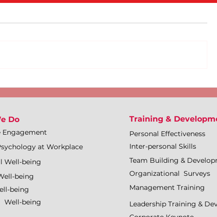
Training & Developm
e Do
e Engagement
Personal Effectiveness
Inter-personal Skills
Psychology at Workplace
Team Building & Develo
l Well-being
Organizational Surveys
Well-being
Management Training
ll-being
l Well-being
Leadership Training & D