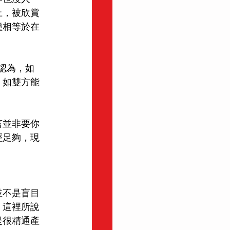
上，被欣賞
種相等於在
n認為，如
，如雙方能
言並非要你
經足夠，現
並不是盲目
，這裡所說
是很精通產