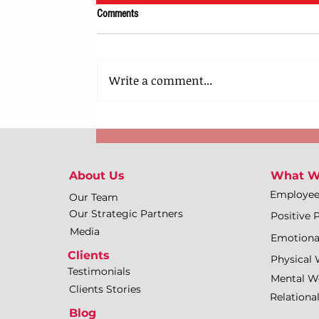
Comments
Write a comment...
About Us
What W
Employe
Our Team
Our Strategic Partners
Positive 
Media
Emotiona
Clients
Physical 
Testimonials
Mental We
Clients Stories
Relationa
Blog