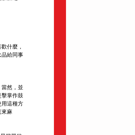
喜歡什麼，
念品給同事
。當然，並
是擊掌作鼓
使用這種方
惹來麻