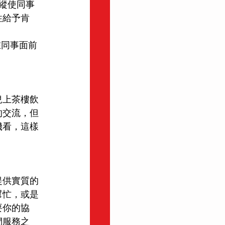
縱使同事
性給予肯
在同事面前
兒上茶樓飲
的交流，但
機看，這樣
提供實質的
幫忙，或是
要你的協
們服務之