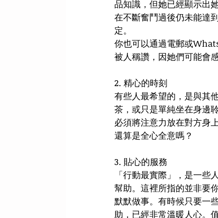
品知識，但她已經顯示出她
在不斷奮鬥過後仍未能達
定。 
你也可以通過電郵或Wha
被人稱讚，因她們可能會感
2. 精心的時刻 
有些人最希望的，是與其
茶，或只是單純坐在身邊
必須將注意力放在對方身
還算是全心全意嗎？ 
3. 貼心的服務 
「行動最實際」，是一些
幫助。這裡所指的並非要
默默做事。有時候只要一
助，已經非常溫暖人心。