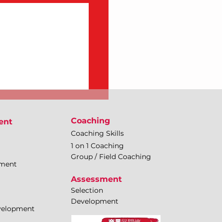
Coaching
ent
Coaching Skills
1 on 1 Coaching
Group / Field Coaching
pment
Assessment
Selection
Development
evelopment