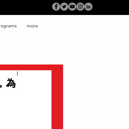
rograms
more
，為