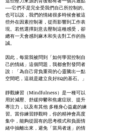
這些壓力來源的背後都有著一個共通點
──它們不是完全受我們自己所控制的。
也可以說，我們的情緒很多時候會被這
些外在因素控制著，從而影響到工作表
現。若然選擇刻意去壓制這種感受，卻
總有一天會感到麻木和失去對工作的熱
誠。
因此，每當我被問到「如何學習控制自
己的情緒」這個問題，我都會對發問者
說：「為自己背負重荷的心靈騰出一點
空間吧，這就是建立良好EQ的基石。」
靜觀練習（Mindfulness）是一種可以
用於減壓、舒緩抑鬱和焦慮症狀、提升
專注力，以及有其他 多種身心益處的練
習。當你練習靜觀時，你的精神會高度
集中，能夠從固有的思考模式和負面情
緒中抽離出來，避免「當局者迷」的情