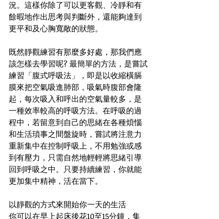
況。這樣你除了可以更客觀、冷靜和有
餘暇地作出思考與判斷外，還能夠達到
更平和及心胸寬敞的狀態。
既然靜觀練習有那麼多好處，那我們應
該怎樣去學習呢? 最簡單的方法，是嘗試
練習「腹式呼吸法」，即是以收縮橫膈
膜來把空氣吸進肺部，吸氣時腹部會隆
起，每次吸入和呼出的空氣量較多，是
一種效率較高的呼吸方法。在呼吸的過
程中，若留意到自己的思緒在各種煩惱
和生活瑣事之間盤旋時，嘗試將注意力
重新集中在控制呼吸上，不用勉強或感
到有壓力，只需自然地輕輕將思緒引導
回到呼吸之中。只要持續練習，你就能
更加集中精神，活在當下。
以靜觀的方式來開始你一天的生活
你可以在早上起床後花10至15分鐘，集