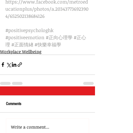
https://www.facebook.com/metroed
ucationplus/photos/a.20343773692390
4/652502138684126
#positivepsychologhk
#positiveemotion
#正向心理學
#正心
理
#正面情緖
#快樂幸福學
Workplace Wellbeing
Comments
Write a comment...