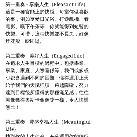
第一重奏 - 享樂人生（Pleasant Life）
這是一種官能上的快感，每當你做喜歡
的事，例如享受日光浴、打遊戲機、看
電影、嘆下午茶等，你就能得到短暫的
快樂。可惜，這種快樂並不長久，好像
煙花般一瞬即逝。
第二重奏 - 美好人生（Engaged Life）
在追求人生目標的過程中，包括學業、
事業、家庭、人際關係等，我們或多或
少都會遇到不同的困難。懂得運用上天
給予我們的天賦強項，跨越障礙，努力
達到目標後所獲得的那種滿足感，往往
就像獲得奧斯卡金像獎一樣，令人快樂
無比！
第三重奏 - 豐盛幸福人生（Meaningful 
Life）
找到你的人生使命，充分運用你的德行