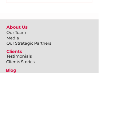
About Us
Our Team
Media
Our Strategic Partners
Clients
Testimonials
Clients Stories
Blog
Contact Us
What We Do
Employee Engagement
Positive Psychology at Workplace
Emotional Well-being
Physical Well-being
Mental Well-being