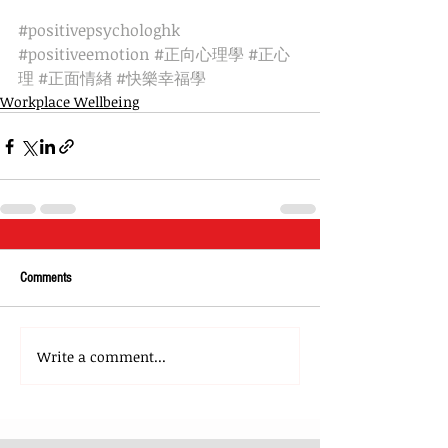
#positivepsychologhk
#positiveemotion
#正向心理學
#正心
理
#正面情緖
#快樂幸福學
Workplace Wellbeing
Comments
Write a comment...