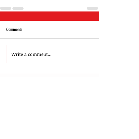
Comments
Write a comment...
About Us
Our Team
Media
Our Strategic Partners
Clients
Testimonials
Clients Stories
Blog
Contact Us