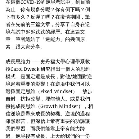
在這個COVID-19的逆境考試中，到目前
為止，你有幾多分呢？你有倒下嗎？倒
下有多久？反彈了嗎？在疫情期間，筆
者在先前的三篇文章，分享了自身在逆
境考試中起起跌跌的經歷。在這篇文
章，筆者總結了「逆能力」的幾個原
素，跟大家分享。
成長思維力——史丹福大學心理學系教
授Carol Dweck 研究指出一個人的思維
模式，是固定還是成長，對他/她面對逆
境起着重要的影響！在逆境中我們可以
選擇固定思維（Fixed Mindset），故步
自封，抗拒改變，埋怨他人。或是我們
擁抱成長思維（Growth Mindset），相
信逆境是帶來成長的契機。逆境的過程
雖然艱苦，但深信上帝有重要的功課讓
我們學習，而我們能靠上帝有能力跨
過，逆境後有成長。上天給我們的一份