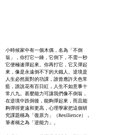
小時候家中有一個木偶，名為「不倒
翁」，你打它一錘，它倒下，不需一秒
它便極速彈起來。你再打它，它又彈起
來，像是永遠倒不下的大鐵人。逆境是
人生必然面對的功課，誰曾應許天色常
藍，誰說花有百日紅，人生不如意事十
常八九。甚麼能力可讓我們像不倒翁，
在逆境中跌倒後，能夠彈起來，而且能
夠彈得更遠和更高，心理學家把這個研
究課題稱為「復原力」（Resilience），
筆者稱之為「逆能力」。